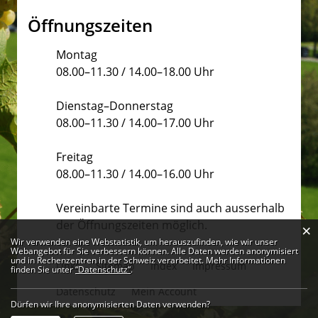
Öffnungszeiten
Montag
08.00–11.30 / 14.00–18.00 Uhr
Dienstag–Donnerstag
08.00–11.30 / 14.00–17.00 Uhr
Freitag
08.00–11.30 / 14.00–16.00 Uhr
Vereinbarte Termine sind auch ausserhalb
der Öffnungszeiten möglich.
×
Webstatistik
Wir verwenden eine Webstatistik, um herauszufinden, wie wir unser
Webangebot für Sie verbessern können. Alle Daten werden anonymisiert
und in Rechenzentren in der Schweiz verarbeitet. Mehr Informationen
Links
Sitemap
Index
Impressum
finden Sie unter
“Datenschutz“
.
Datenschutz
Mein Account
Dürfen wir Ihre anonymisierten Daten verwenden?