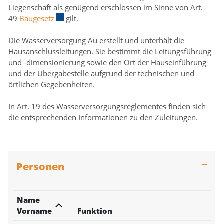
Liegenschaft als genügend erschlossen im Sinne von Art.
Zugehörige Objekte
49
Baugesetz
Externer Link wird in einem neuen Fenster geöffn
gilt.
Die Wasserversorgung Au erstellt und unterhält die
Hausanschlussleitungen. Sie bestimmt die Leitungsführung
und -dimensionierung sowie den Ort der Hauseinführung
und der Übergabestelle aufgrund der technischen und
örtlichen Gegebenheiten.
In Art. 19 des Wasserversorgungsreglementes finden sich
die entsprechenden Informationen zu den Zuleitungen.
Personen
Name
Vorname
Funktion